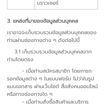
บราวเซอร์
3. แหล่งที่มาของข้อมูลส่วนบุคคล
เราอาจจะเก็บรวบรวมข้อมูลส่วนบุคคลของ
ท่านผ่านช่องทางต่าง ๆ ดังต่อไปนี้
3.1 เก็บรวบรวมข้อมูลส่วนบุคคลจาก
ท่านโดยตรง
- เมื่อท่านสมัครสมาชิก โดยการก
รอกข้อมูลต่าง ๆ ในแบบฟอร์ม ไม่ว่าในรูป
แบบเอกสาร ผ่านเว็บไซต์ สื่อสังคมออนไลน์
หรือทางช่องทางใด ๆ
- เมื่อท่านสั่งซื้อสินค้าและบริการ