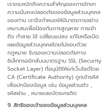
เราตระหนักถึงความสำคัญของการรักษา
ความมั่นคงปลอดภัยของข้อมูลส่วนบุคคล
ของท่าน เราจึงกำหนดให้มีมาตรการอย่าง
เหมาะสมเพื่อป้องกันการสูญหาย การเข้า
ถึง ทำลาย ใช้ เปลี่ยนแปลง แก้ไขหรือเปิด
เผยข้อมูลส่วนบุคคลโดยไม่ชอบด้วย
กฎหมาย รับรองความปลอดภัยทาง
อิเล็กทรอนิกส์บนมาตรฐาน SSL (Security
Socket Layer) ที่อนุมัติให้แก่เว็บไซต์โดย
CA (Certificate Authority) ถูกเข้ารหัส
เพื่อปกป้องข้อมูล เช่น ข้อมูลส่วนตัว ,
รหัสผ่าน , หมายเลขบัตรเครดิต
9. สิทธิของเจ้าของข้อมูลส่วนบุคคล