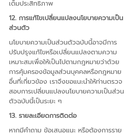
เต็มประสิทธิภาพ
12. การแก้ไขเปลี่ยนแปลงนโยบายความเป็น
ส่วนตัว
นโยบายความเป็นส่วนตัวฉบับนี้อาจมีการ
ปรับปรุงแก้ไขหรือเปลี่ยนแปลงตามความ
เหมาะสมเพื่อให้เป็นไปตามกฎหมายว่าด้วย
การคุ้มครองข้อมูลส่วนบุคคลหรือกฎหมาย
อื่นที่เกี่ยวข้อง เราจึงขอแนะนำให้ท่านตรวจ
สอบการเปลี่ยนแปลงนโยบายความเป็นส่วน
ตัวฉบับนี้เป็นระยะ ๆ
13. รายละเอียดการติดต่อ
หากมีคำถาม ข้อเสนอแนะ หรือต้องการราย