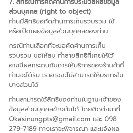
7. สิทธิในการคัดค้านการประมวลผลข้อมูล
ส่วนบุคคล (right to object)
ท่านมีสิทธิขอคัดค้านการเก็บรวบรวม ใช้
หรือเปิดเผยข้อมูลส่วนบุคคลของท่าน
กรณีท่านเลือกที่จะขอคัดค้านการเก็บ
รวบรวม ขอให้ลบ ทำลายสิทธิที่เคยให้ไว้
อาจมีผลกระทบกับการให้บริการของร้านค้าที่
ท่านจะได้รับ เราอาจจะไม่สามารถให้บริการใน
บางส่วนได้
ท่านสามารถใช้สิทธิของท่านในฐานะเจ้าของ
ข้อมูลส่วนบุคคลข้างต้นได้ โดยติดต่อมาที่
Okasinungpts@gmail.com และ 098-
279-7189 ทางเราจะพิจารณา และแจ้งผล