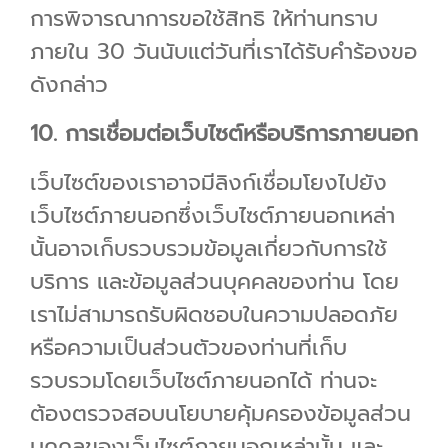
การพิจารณาการขอใช้สิทธิ ให้ท่านทราบ
ภายใน 30 วันนับแต่วันที่เราได้รับคำร้องขอ
ดังกล่าว
10. การเชื่อมต่อเว็บไซต์หรือบริการภายนอก
เว็บไซต์ของเราอาจมีลิงก์เชื่อมโยงไปยัง
เว็บไซต์ภายนอกซึ่งเว็บไซต์ภายนอกเหล่า
นั้นอาจเก็บรวบรวมข้อมูลเกี่ยวกับการใช้
บริการ และข้อมูลส่วนบุคคลของท่าน โดย
เราไม่สามารถรับผิดชอบในความปลอดภัย
หรือความเป็นส่วนตัวของท่านที่เก็บ
รวบรวมโดยเว็บไซต์ภายนอกได้ ท่านจะ
ต้องตรวจสอบนโยบายคุ้มครองข้อมูลส่วน
บุคคลของเว็บไซต์ภายนอกเหล่านั้น และ