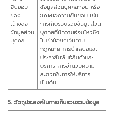
ยินยอม
ข้อมูลส่วนบุคคลก่อน หรือ
ของ
ขณะขอความยินยอม เช่น
เจ้าของ
การเก็บรวบรวมข้อมูลส่วน
ข้อมูลส่วน
บุคคลที่มีความอ่อนไหวซึ่ง
บุคคล
ไม่เข้าข้อยกเว้นตาม
กฎหมาย การนำเสนอและ
ประชาสัมพันธ์สินค้าและ
บริการ การอำนวยความ
สะดวกในการให้บริการ
เป็นต้น
5. วัตถุประสงค์ในการเก็บรวบรวมข้อมูล