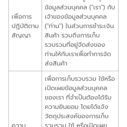
ข้อมูลส่วนบุคคล ("เรา") กับ
เพื่อการ
เจ้าของข้อมูลส่วนบุคคล
ปฏิบัติตาม
("ท่าน") ในส่วนการชำระเงิน
สัญญา
สินค้า รวมถึงการเก็บ
รวบรวมที่อยู่จัดส่งของ
ท่านให้กับเราเพื่อทำการจัด
ส่งสินค้า
เพื่อการเก็บรวบรวม ใช้หรือ
เปิดเผยข้อมูลส่วนบุคคล
ของเรา ที่จำเป็นต้องได้รับ
ความยินยอม โดยได้แจ้ง
วัตถุประสงค์ของการเก็บ
ความ
รวบรวม ใช้ หรือเปิดเผย